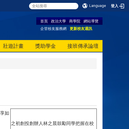
Language
登入
首頁
政治大學
商學院
網站導覽
企管校友服務網
更新校友通訊
壯遊計畫
獎助學金
接班傳承論壇
分享如
之初創投創辦人林之晨鼓勵同學把握在校