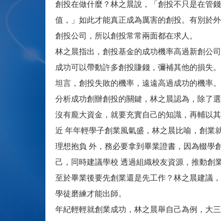
創投在做什麼？林之晨說，「創投不只是在管錢
值，」如此才能真正成為厲害的創投。有別於外
創投公司，所以創投常常兩面都在求人。
林之晨指出，創投基金的成功機率高過新創公司
成功可以帶動許多創投賺錢，彌補其他的損失。
坦言，創投失敗的機率，遠遠高過成功的機率。
分析成功創辦創投的關鍵，林之晨認為，除了選
沒有龐大資金，就要充實自己的知識，再輔以其
近 年年輕學子創業風氣盛，林之晨比喻，創業
理想抱負 外，務必要拿到畢業證書，因為輟學
己，同時建議學校 透過組織校友資源，推動創
至於畢業後要先創業還是先工作？林之晨建議，
學徒磨練才能出師。
年紀輕輕就創業成功，林之晨舉自己為例，大三