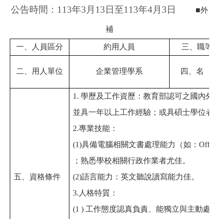
公告時間：
113
年
3
月
13
日至
113
年
4
月
3
日
■
外
補
一、人員區分
約用人員
三、職等
二、用人單位
企業管理學系
四、名
1.
學歷及
工作資歷：教育部認可之國內外
並具一年以上工作經驗；或具碩士學位者
2.
專業技能：
(1)
具備電腦相關文書處理能力（如：
Office
；熟悉學校相關行政作業者尤佳。
五、資格條件
(2)
語言能力
：
英文聽說讀寫能力佳。
3.
人格特質：
(1 )
工作態度認真負責
、
能獨立與主動處理