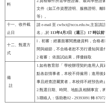
2.
資格條件所需學歷證書、最高學歷證書
料
文件（如工作資歷證明、服務證明、離職
等）。
十一、收件截
請
e-mail
至
cwfsct@nccu.edu.tw,
主旨請註明
止日
名」
,
於
113
年
4
月
3
日（週三）
17
時以前
寄
l
．初審：經書面審閱應繳資料，合格者將
十二、甄選方
間與細節，不合格者恕不另行通知與退件
式
2
複審：
依面試結果，擇優錄取
1.
如有教育部「
學校辦理契約進用人員通
點各款情事者，本校不得僱用；進用後如
備
事且經查證屬實者，本校得不經預告終止
註
2.
甄選日期、時間、地點及相關事宜，將
3.
聯絡人：張助教
02 - 29393091
轉
87072
。