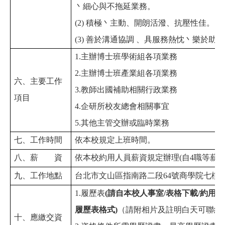
丶細心與不拖延業務。
(2)
積極丶主動、開朗活潑、抗壓性佳。
(3)
善於溝通協調
、具服務熱忱丶樂於助人
1.
主辦博士班學術組各項業務
2.
主辦博士班產業組各項業務
六、主要工作
3.
教師出國補助相關行政業務
項目
4.
企研所校友總會相關事宜
5.
其他主管交辦或臨時業務
七、工作時間
依本校規定上班時間。
八、薪 資
依本校約用人員薪資規定辦理
(
自
4
職等薪
九、工作地點
台北市文山區指南路二段
64
號商學院七樓
1.
履歷表
(
請自本校人事室
/
表格下載
/
約用人
履歷表格式
)
（請附相片及註明白天可聯絡
十、應繳交資