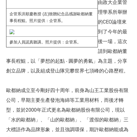
由政大企業管
理學系所舉辦
企管系洪順慶教授
(
左
)
致贈紀念品感謝歐都納董
事長程鯤。照片提供：企管系。
的CEO論壇來
到了今年的最
後一場，這次
參加人員認真聽講。照片提供：企管系。
請到歐都納董
事長程鯤，以「夢想的起點 ‧ 圓夢的勇氣」為主題，分享
創立品牌，以及組成登山隊完攀世界七頂峰的心路歷程。
歐都納成立至今剛好四十周年，前身為山王工業股份有限
公司，早期主要生產發泡海綿等工業用材料，而後才轉
型，並於2000年正式更名為歐都納股份有限公司，現以
「水的歐都納」、「山的歐都納」、「渡假的歐都納」三
大標語作為品牌形象，並且強調環保，期許歐都納能成為