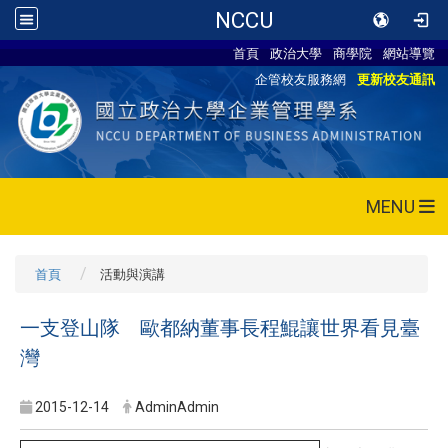
NCCU
首頁
政治大學
商學院
網站導覽
企管校友服務網
更新校友通訊
MENU
首頁
活動與演講
一支登山隊 歐都納董事長程鯤讓世界看見臺
灣
2015-12-14
AdminAdmin