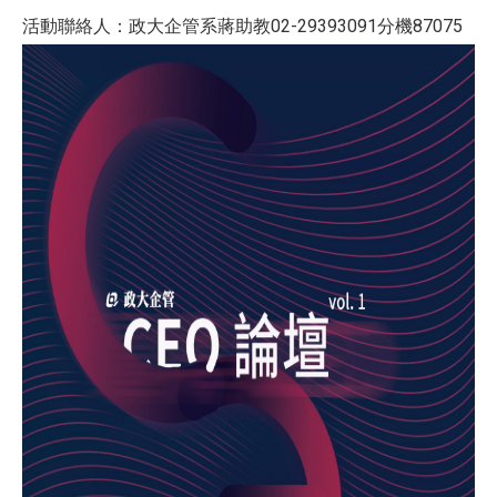
活動聯絡人：政大企管系蔣助教02-29393091分機87075