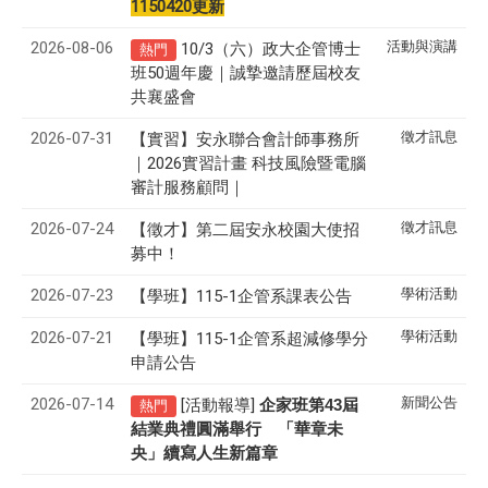
1150420更新
2026-08-06
活動與演講
10/3（六）政大企管博士
熱門
班50週年慶｜誠摯邀請歷屆校友
共襄盛會
2026-07-31
徵才訊息
【實習】安永聯合會計師事務所
｜2026實習計畫 科技風險暨電腦
審計服務顧問｜
2026-07-24
徵才訊息
【徵才】
第二屆安永校園大使招
募中！
2026-07-23
學術活動
【學班】115-1企管系課表公告
2026-07-21
學術活動
【學班】115-1企管系超減修學分
申請公告
2026-07-14
新聞公告
[活動報導]
43
企家班第
屆
熱門
結業典禮圓滿舉行 「華章未
央」續寫人生新篇章