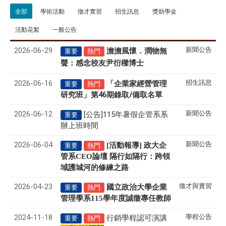
全部
學術活動
徵才實習
招生訊息
獎助學金
活動花絮
一般公告
2026-06-29
新聞公告
澹澹風懷．潤物無
重要
熱門
聲
感念校友尹衍樑博士
：
2026-06-16
招生訊息
「企業家經營管理
重要
熱門
研究班」第46期錄取/備取名單
2026-06-12
新聞公告
[公告]115年暑假企管系系
重要
辦上班時間
2026-06-04
新聞公告
[活動報導] 政大企
重要
熱門
管系CEO論壇 隔行如隔行：跨領
域護城河的修練之路
2026-04-23
徵才與實習
國立政治大學企業
重要
熱門
管理學系
115
學年度誠徵專任教師
2024-11-18
學程公告
行銷學程認可演講
重要
熱門