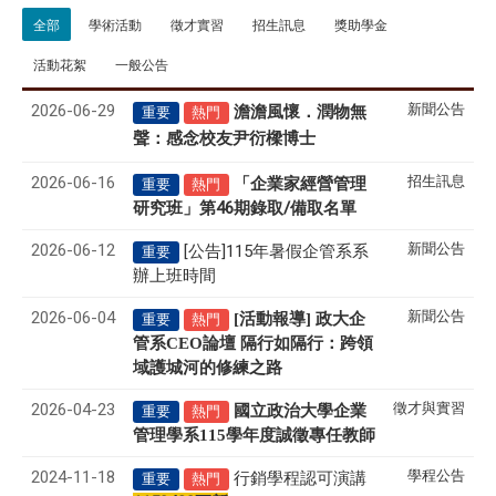
全部
學術活動
徵才實習
招生訊息
獎助學金
活動花絮
一般公告
2026-06-29
新聞公告
澹澹風懷．潤物無
重要
熱門
聲
感念校友尹衍樑博士
：
2026-06-16
招生訊息
「企業家經營管理
重要
熱門
研究班」第46期錄取/備取名單
2026-06-12
新聞公告
[公告]115年暑假企管系系
重要
辦上班時間
2026-06-04
新聞公告
[活動報導] 政大企
重要
熱門
管系CEO論壇 隔行如隔行：跨領
域護城河的修練之路
2026-04-23
徵才與實習
國立政治大學企業
重要
熱門
管理學系
115
學年度誠徵專任教師
2024-11-18
學程公告
行銷學程認可演講
重要
熱門