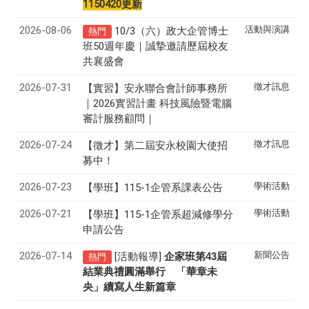
1150420更新
2026-08-06
活動與演講
10/3（六）政大企管博士
熱門
班50週年慶｜誠摯邀請歷屆校友
共襄盛會
2026-07-31
徵才訊息
【實習】安永聯合會計師事務所
｜2026實習計畫 科技風險暨電腦
審計服務顧問｜
2026-07-24
徵才訊息
【徵才】
第二屆安永校園大使招
募中！
2026-07-23
學術活動
【學班】115-1企管系課表公告
2026-07-21
學術活動
【學班】115-1企管系超減修學分
申請公告
2026-07-14
新聞公告
[活動報導]
43
企家班第
屆
熱門
結業典禮圓滿舉行 「華章未
央」續寫人生新篇章