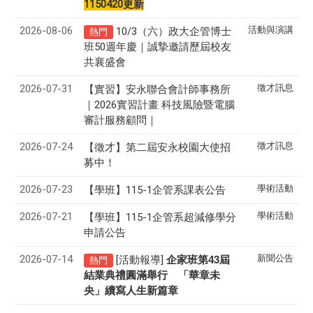
1150420更新
2026-08-06
活動與演講
10/3（六）政大企管博士
熱門
班50週年慶｜誠摯邀請歷屆校友
共襄盛會
2026-07-31
徵才訊息
【實習】安永聯合會計師事務所
｜2026實習計畫 科技風險暨電腦
審計服務顧問｜
2026-07-24
徵才訊息
【徵才】
第二屆安永校園大使招
募中！
2026-07-23
學術活動
【學班】115-1企管系課表公告
2026-07-21
學術活動
【學班】115-1企管系超減修學分
申請公告
2026-07-14
新聞公告
[活動報導]
43
企家班第
屆
熱門
結業典禮圓滿舉行 「華章未
央」續寫人生新篇章