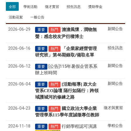
全部
學術活動
徵才實習
招生訊息
獎助學金
活動花絮
一般公告
2026-06-29
新聞公告
澹澹風懷．潤物無
重要
熱門
聲
感念校友尹衍樑博士
：
2026-06-16
招生訊息
「企業家經營管理
重要
熱門
研究班」第46期錄取/備取名單
2026-06-12
新聞公告
[公告]115年暑假企管系系
重要
辦上班時間
2026-06-04
新聞公告
[活動報導] 政大企
重要
熱門
管系CEO論壇 隔行如隔行：跨領
域護城河的修練之路
2026-04-23
徵才與實習
國立政治大學企業
重要
熱門
管理學系
115
學年度誠徵專任教師
2024-11-18
學程公告
行銷學程認可演講
重要
熱門