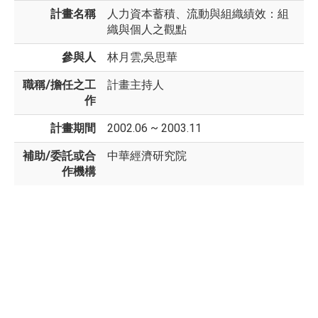
計畫名稱
人力資本蓄積、流動與組織績效：組
織與個人之觀點
參與人
林月雲,吳思華
職稱/擔任之工
計畫主持人
作
計畫期間
2002.06 ~ 2003.11
補助/委託或合
中華經濟研究院
作機構