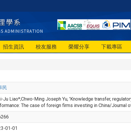
招生資訊
校友服務
榮耀分享
下載專區
卓民
i-Ju Liao*;Chwo-Ming Joseph Yu, 'Knowledge transfer, regulatory 
formance: The case of foreign firms investing in China/Journa
6266
23-01-01