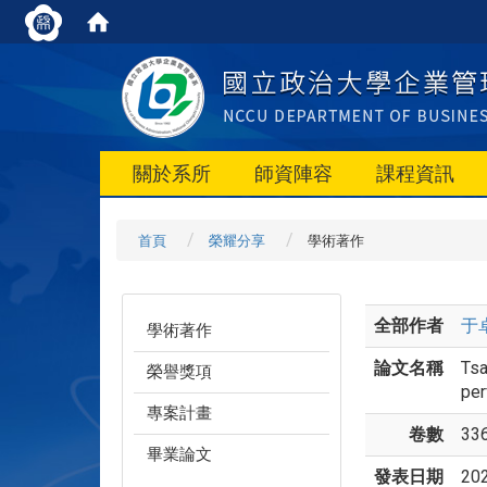
關於系所
師資陣容
課程資訊
首頁
榮耀分享
學術著作
全部作者
于
學術著作
論文名稱
Tsa
榮譽獎項
per
專案計畫
卷數
33
畢業論文
發表日期
20