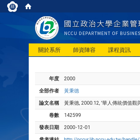
關於系所
師資陣容
課程資訊
年度
2000
全部作者
黃秉德
論文名稱
黃秉德, 2000.12, '華人傳統價值觀與
卷數
142599
發表日期
2000-12-01
參考連結
http://nccur.lib.nccu.edu.tw/hand