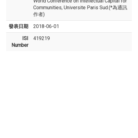
World Conference on Intellectual Capital for
Communities, Universite Paris Sud.(*為通訊
作者)
發表日期
2018-06-01
ISI
419219
Number