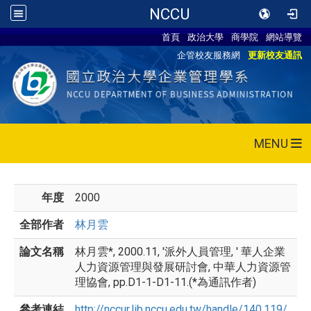
NCCU
首頁
政治大學
商學院
網站導覽
企管校友服務網
更新校友通訊
MENU
年度
2000
全部作者
林月雲
論文名稱
林月雲*, 2000.11, '派外人員管理, ' 華人企業
人力資源管理與發展研討會, 中華人力資源管
理協會, pp.D1-1-D1-11.(*為通訊作者)
參考連結
http://nccur.lib.nccu.edu.tw/handle/140.119/