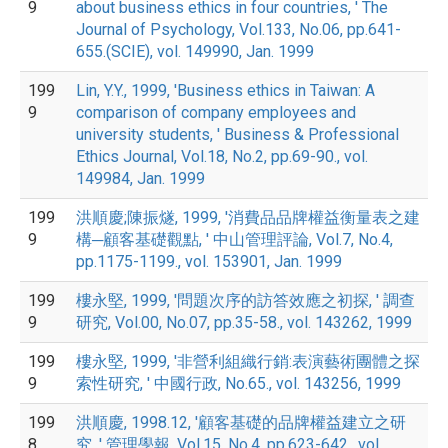
9
about business ethics in four countries, ' The
Journal of Psychology, Vol.133, No.06, pp.641-
655.(SCIE), vol. 149990, Jan. 1999
199
Lin, Y.Y., 1999, 'Business ethics in Taiwan: A
9
comparison of company employees and
university students, ' Business & Professional
Ethics Journal, Vol.18, No.2, pp.69-90., vol.
149984, Jan. 1999
199
洪順慶;陳振燧, 1999, '消費品品牌權益衡量表之建
9
構─顧客基礎觀點, ' 中山管理評論, Vol.7, No.4,
pp.1175-1199., vol. 153901, Jan. 1999
199
樓永堅, 1999, '問題次序的訪答效應之初探, ' 調查
9
研究, Vol.00, No.07, pp.35-58., vol. 143262, 1999
199
樓永堅, 1999, '非營利組織行銷:表演藝術團體之探
9
索性研究, ' 中國行政, No.65., vol. 143256, 1999
199
洪順慶, 1998.12, '顧客基礎的品牌權益建立之研
8
究, ' 管理學報, Vol.15, No.4, pp.623-642., vol.