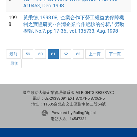
A10463, Dec. 1998
199
黃秉德, 1998.08, '企業合作下勞工權益的保障機
8
制之實證研究--台灣企業合作經驗的分析, ' 勞動
學報, No.7, pp.17-36., vol. 135733, Aug. 1998
最前
59
60
61
62
63
上一頁
下一頁
最後
國立政治大學企業管理學系 © All RIGHTS RESERVED
電話：02-29393091 EXT 87071-5,87063-5
地址：11605台北市文山區指南路二段64號
Powered by RulingDigital
造訪人次 : 14547331