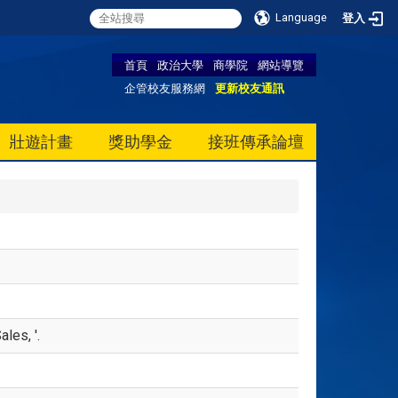
Language
登入
首頁
政治大學
商學院
網站導覽
企管校友服務網
更新校友通訊
壯遊計畫
獎助學金
接班傳承論壇
les, '.