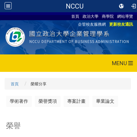
NCCU
首頁
政治大學
商學院
網站導覽
企管校友服務網
更新校友通訊
MENU
首頁
榮耀分享
學術著作
榮譽獎項
專案計畫
畢業論文
榮譽