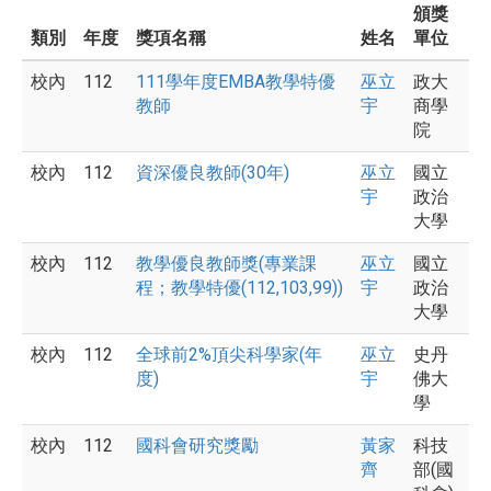
頒獎
類別
年度
獎項名稱
姓名
單位
校內
112
111學年度EMBA教學特優
巫立
政大
教師
宇
商學
院
校內
112
資深優良教師(30年)
巫立
國立
宇
政治
大學
校內
112
教學優良教師獎(專業課
巫立
國立
程；教學特優(112,103,99))
宇
政治
大學
校內
112
全球前2%頂尖科學家(年
巫立
史丹
度)
宇
佛大
學
校內
112
國科會研究獎勵
黃家
科技
齊
部(國