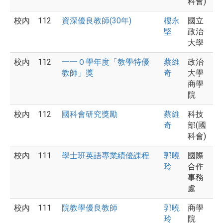
科會)
校內
112
資深優良教師(30年)
樓永
國立
堅
政治
大學
校內
112
一一０學年度「教學特優
蔡維
政治
教師」獎
奇
大學
商學
院
校內
112
國科會研究獎勵
蔡維
科技
奇
部(國
科會)
校內
111
學士班英語專業績優課程
郭曉
國際
玲
合作
事務
處
校內
111
院教學優良教師
郭曉
商學
玲
院