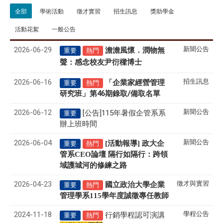
全部
學術活動
徵才實習
招生訊息
獎助學金
活動花絮
一般公告
2026-06-29
新聞公告
澹澹風懷．潤物無
重要
熱門
聲
感念校友尹衍樑博士
：
2026-06-16
招生訊息
「企業家經營管理
重要
熱門
研究班」第46期錄取/備取名單
2026-06-12
新聞公告
[公告]115年暑假企管系系
重要
辦上班時間
2026-06-04
新聞公告
[活動報導] 政大企
重要
熱門
管系CEO論壇 隔行如隔行：跨領
域護城河的修練之路
2026-04-23
徵才與實習
國立政治大學企業
重要
熱門
管理學系
115
學年度誠徵專任教師
2024-11-18
學程公告
行銷學程認可演講
重要
熱門