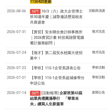
1150420更新
2026-08-06
活動與演講
10/3（六）政大企管博士
熱門
班50週年慶｜誠摯邀請歷屆校友
共襄盛會
2026-07-31
徵才訊息
【實習】安永聯合會計師事務所
｜2026實習計畫 科技風險暨電腦
審計服務顧問｜
2026-07-24
徵才訊息
【徵才】
第二屆安永校園大使招
募中！
2026-07-23
學術活動
【學班】115-1企管系課表公告
2026-07-21
學術活動
【學班】115-1企管系超減修學分
申請公告
2026-07-14
新聞公告
[活動報導]
43
企家班第
屆
熱門
結業典禮圓滿舉行 「華章未
央」續寫人生新篇章