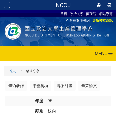
NCCU
首頁
政治大學
商學院
網站導覽
企管校友服務網
更新校友通訊
MENU
首頁
榮耀分享
學術著作
榮譽獎項
專案計畫
畢業論文
年度
96
類別
校內