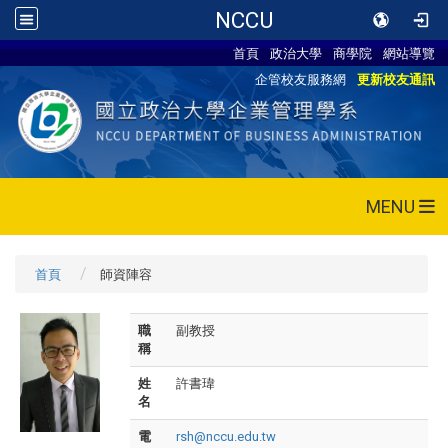
NCCU
首頁
政治大學
商學院
網站導覽
企管校友服務網
更新校友通訊
MENU
首頁
師資陣容
職
副教授
稱
姓
許書瑋
名
電
rsh@nccu.edu.tw