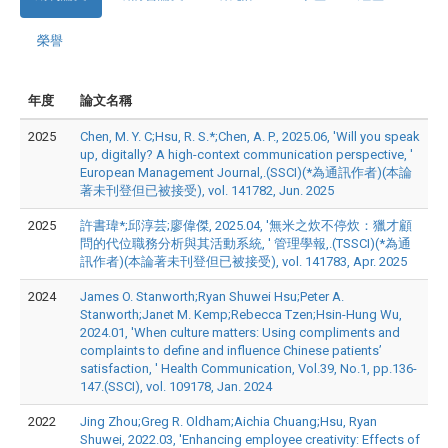
榮譽
年度
論文名稱
2025
Chen, M. Y. C;Hsu, R. S.*;Chen, A. P., 2025.06, 'Will you speak
up, digitally? A high-context communication perspective, '
European Management Journal,.(SSCI)(*為通訊作者)(本論
著未刊登但已被接受), vol. 141782, Jun. 2025
2025
許書瑋*;邱淳芸;廖偉傑, 2025.04, '無米之炊不停炊：獵才顧
問的代位職務分析與其活動系統, ' 管理學報,.(TSSCI)(*為通
訊作者)(本論著未刊登但已被接受), vol. 141783, Apr. 2025
2024
James O. Stanworth;Ryan Shuwei Hsu;Peter A.
Stanworth;Janet M. Kemp;Rebecca Tzen;Hsin-Hung Wu,
2024.01, 'When culture matters: Using compliments and
complaints to define and influence Chinese patients’
satisfaction, ' Health Communication, Vol.39, No.1, pp.136-
147.(SSCI), vol. 109178, Jan. 2024
2022
Jing Zhou;Greg R. Oldham;Aichia Chuang;Hsu, Ryan
Shuwei, 2022.03, 'Enhancing employee creativity: Effects of