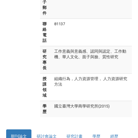
子
郵
件
聯
81137
絡
電
話
研
工作意義與意義感、認同與認定、工作動
究
機、華人文化、面子與臉、質性研究
專
長
授
組織行為，人力資源管理， 人力資源研究
課
方法
領
域
學
國立臺灣大學商學研究所(2015)
歷
期刊論文
研討會論文
研究計畫
學歷
經歷