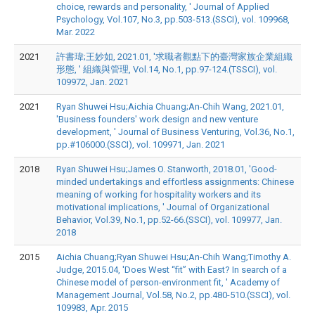
choice, rewards and personality, ' Journal of Applied
Psychology, Vol.107, No.3, pp.503-513.(SSCI), vol. 109968,
Mar. 2022
2021
許書瑋;王妙如, 2021.01, '求職者觀點下的臺灣家族企業組織
形態, ' 組織與管理, Vol.14, No.1, pp.97-124.(TSSCI), vol.
109972, Jan. 2021
2021
Ryan Shuwei Hsu;Aichia Chuang;An-Chih Wang, 2021.01,
'Business founders' work design and new venture
development, ' Journal of Business Venturing, Vol.36, No.1,
pp.#106000.(SSCI), vol. 109971, Jan. 2021
2018
Ryan Shuwei Hsu;James O. Stanworth, 2018.01, 'Good-
minded undertakings and effortless assignments: Chinese
meaning of working for hospitality workers and its
motivational implications, ' Journal of Organizational
Behavior, Vol.39, No.1, pp.52-66.(SSCI), vol. 109977, Jan.
2018
2015
Aichia Chuang;Ryan Shuwei Hsu;An-Chih Wang;Timothy A.
Judge, 2015.04, 'Does West “fit” with East? In search of a
Chinese model of person-environment fit, ' Academy of
Management Journal, Vol.58, No.2, pp.480-510.(SSCI), vol.
109983, Apr. 2015