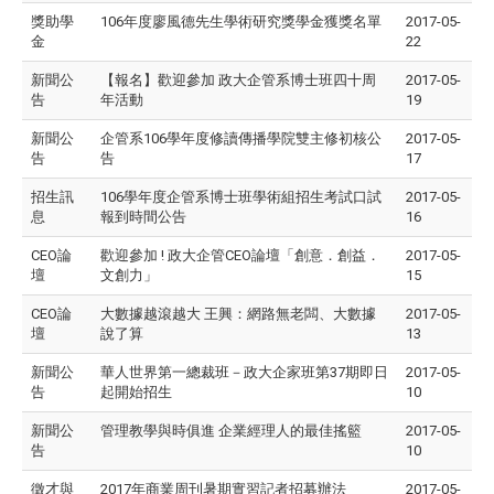
獎助學
106年度廖風德先生學術研究獎學金獲獎名單
2017-05-
金
22
新聞公
【報名】歡迎參加 政大企管系博士班四十周
2017-05-
告
年活動
19
新聞公
企管系106學年度修讀傳播學院雙主修初核公
2017-05-
告
告
17
招生訊
106學年度企管系博士班學術組招生考試口試
2017-05-
息
報到時間公告
16
CEO論
歡迎參加 ! 政大企管CEO論壇「創意．創益．
2017-05-
壇
文創力」
15
CEO論
大數據越滾越大 王興：網路無老闆、大數據
2017-05-
壇
說了算
13
新聞公
華人世界第一總裁班－政大企家班第37期即日
2017-05-
告
起開始招生
10
新聞公
​管理教學與時俱進 企業經理人的最佳搖籃
2017-05-
告
10
徵才與
2017年商業周刊暑期實習記者招募辦法
2017-05-