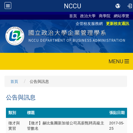
NCCU
首頁
政治大學
商學院
網站導覽
企管校友服務網
更新校友通訊
MENU
首頁
公告與訊息
公告與訊息
類別
標題
張貼日期
徵才與
【徵才】赫比集團新加坡公司高薪甄聘高級主
2017-05-
實習
管數名
25