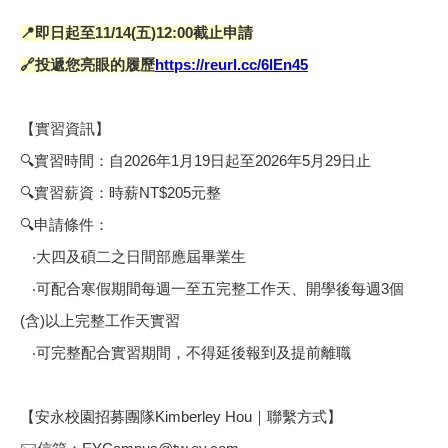
📍
即日起至11/14(五)12:00截止申請
🔗
投遞您亮眼的履歷
https://reurl.cc/6lEn45
【實習資訊】
🔍
實習時間：自2026年1月19日起至2026年5月29日止
🔍
實習薪資：時薪NT$205元整
🔍
申請條件：
‧大四及碩二之日間部應屆畢業生
‧可配合寒假期間每週一至五完整工作天、開學後每週3個
(含)以上完整工作天實習
‧可完整配合實習期間，不得延後報到及提前離職
【安永校園招募團隊Kimberley Hou｜聯繫方式】