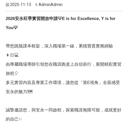
2025-11-13
AdminAdmin
2026
安永旺季實習開放申請
💡
E is for Excellence, Y is for
You
💡
帶您跳脫課本框架，深入職場第一線，累積寶貴實務經驗
👩🏻
💻
由專屬職場導師引領您在職涯跑道上自信前行，展開精彩實習
旅程
🎈
多元實習內容及專業工作環境，讓您從「第E視角」全面感受
安永的魅力
🗺️
誠摯邀請您，與安永一同啟程，探索職涯無限可能，成就更好
的自己
✨