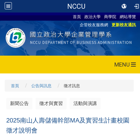
NCCU
首頁
政治大學
商學院
網站導覽
企管校友服務網
更新校友通訊
MENU
首頁
公告與訊息
徵才訊息
新聞公告
徵才與實習
活動與演講
2025
南山人壽儲備幹部MA及實習生計畫校園
徵才說明會