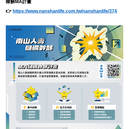
瞭解MA計畫
👉
https://www.nanshanlife.com.tw/nanshanlife/374