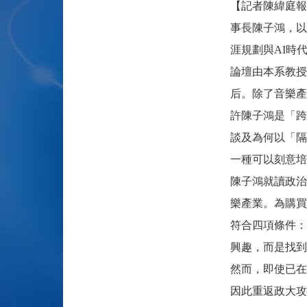
【記者陳緯庭報
事長陳子鴻，以
涯規劃與AI時
論壇由本系教
后。除了音樂產
許陳子鴻是「跨
談及為何以「隔
一種可以刻意培
陳子鴻就讀政治
樂產業。為購買
符合四項條件：
興趣，而是找到
然而，即使已在
因此重返政大攻