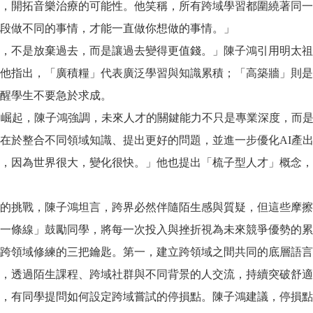
，開拓音樂治療的可能性。他笑稱，所有跨域學習都圍繞著同一
段做不同的事情，才能一直做你想做的事情。」
，不是放棄過去，而是讓過去變得更值錢。」陳子鴻引用明太祖
他指出，「廣積糧」代表廣泛學習與知識累積；「高築牆」則是
醒學生不要急於求成。
速崛起，陳子鴻強調，未來人才的關鍵能力不只是專業深度，而是
在於整合不同領域知識、提出更好的問題，並進一步優化AI產
，因為世界很大，變化很快。」他也提出「梳子型人才」概念，
的挑戰，陳子鴻坦言，跨界必然伴隨陌生感與質疑，但這些摩擦
一條線」鼓勵同學，將每一次投入與挫折視為未來競爭優勢的累
跨領域修練的三把鑰匙。第一，建立跨領域之間共同的底層語言
，透過陌生課程、跨域社群與不同背景的人交流，持續突破舒適
，有同學提問如何設定跨域嘗試的停損點。陳子鴻建議，停損點