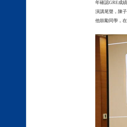
年確認GRE成
演講尾聲，陳子
他鼓勵同學，在