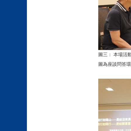
圖三：
本場活
圖為座談問答環