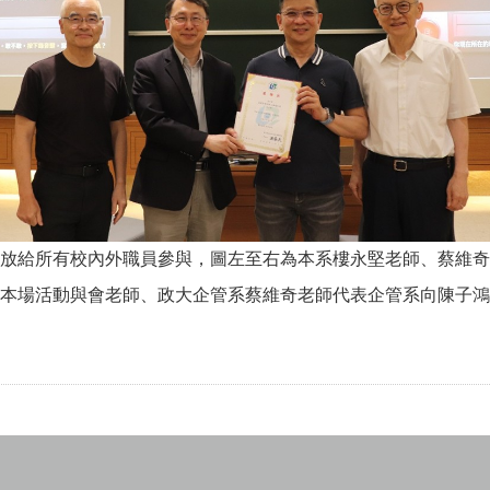
放給所有校內外職員參與，圖左至右為本系樓永堅老師、蔡維奇
本場活動與會老師、政大企管系蔡維奇老師代表企管系向陳子鴻