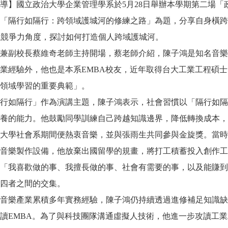
導】國立政治大學企業管理學系於5月28日舉辦本學期第二場「
「隔行如隔行：跨領域護城河的修練之路」為題，分享自身橫跨
代競爭力角度，探討如何打造個人跨域護城河。
授兼副校長蔡維奇老師主持開場，蔡老師介紹，陳子鴻是知名音樂
業經驗外，他也是本系EMBA校友，近年取得台大工業工程碩
領域學習的重要典範」。
行如隔行」作為演講主題，陳子鴻表示，社會習慣以「隔行如隔
養的能力。他鼓勵同學訓練自己跨越知識邊界，降低轉換成本，
大學社會系期間便熱衷音樂，並與張雨生共同參與金旋獎。當時
音樂製作設備，他放棄出國留學的規畫，將打工積蓄投入創作工
「我喜歡做的事、我擅長做的事、社會有需要的事，以及能賺到
四者之間的交集。
音樂產業累積多年實務經驗，陳子鴻仍持續透過進修補足知識缺
讀EMBA。為了與科技團隊溝通虛擬人技術，他進一步攻讀工