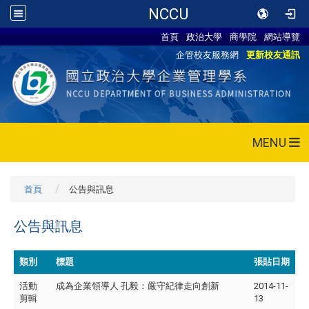
NCCU
首頁
政治大學
商學院
網站導覽
企管校友服務網
更新校友通訊
MENU
首頁
公告與訊息
公告與訊息
類別
標題
張貼日期
活動
成為企業領導人 孔毅：嚴守紀律走向創新
2014-11-
剪輯
13