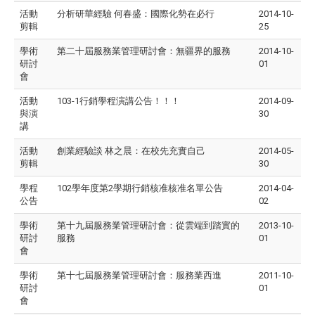
活動
分析研華經驗 何春盛：國際化勢在必行
2014-10-
剪輯
25
學術
第二十屆服務業管理研討會：無疆界的服務
2014-10-
研討
01
會
活動
103-1行銷學程演講公告！！！
2014-09-
與演
30
講
活動
創業經驗談 林之晨：在校先充實自己
2014-05-
剪輯
30
學程
102學年度第2學期行銷核准核准名單公告
2014-04-
公告
02
學術
第十九屆服務業管理研討會：從雲端到踏實的
2013-10-
研討
服務
01
會
學術
第十七屆服務業管理研討會：服務業西進
2011-10-
研討
01
會