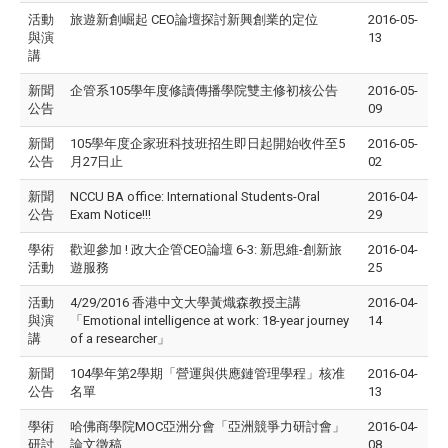
活動
旅遊新創崛起 CEO論壇探討新興創業的定位
2016-05-
與演
13
講
新聞
企管系105學年度修讀傳播學院雙主修初核公告
2016-05-
公告
09
新聞
105學年度企家班科技班招生即日起開始收件至5
2016-05-
公告
月27日止
02
新聞
NCCU BA office: International Students-Oral
2016-04-
公告
Exam Notice!!!
29
學術
歡迎參加 ! 政大企管CEO論壇 6-3: 新思維-創新旅
2016-04-
活動
遊服務
25
活動
4/29/2016 香港中文大學黃熾森教授主講
2016-04-
與演
「Emotional intelligence at work: 18-year journey
14
講
of a researcher」
新聞
104學年第2學期「營運與供應鏈管理學程」核准
2016-04-
公告
名單
13
學術
哈佛商學院MOC亞洲分會「亞洲競爭力研討會」
2016-04-
研討
論文徵稿
08