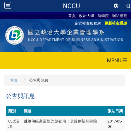
NCCU
首頁
政治大學
商學院
網站導覽
企管校友服務網
更新校友通訊
MENU
首頁
公告與訊息
公告與訊息
類別
標題
張貼日期
CEO論
跳脫傳統產業框架 洪鎮海：勇於創新別害怕
2017-05-
壇
03