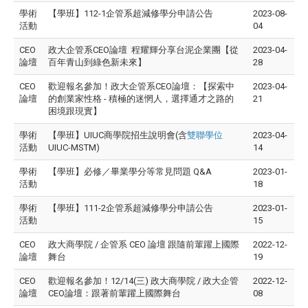
學術
【學班】112-1企管系超減修學分申請公告
2023-08-
活動
04
CEO
政大企管系CEO論壇 程耀輝分享台泥企業團【從
2023-04-
論壇
百年青山到綠色新未來】
28
CEO
歡迎報名參加！政大企管系CEO論壇：【探索中
2023-04-
論壇
的創業家性格 - 積極的迷惘人，選擇通才之路的
21
困境跟現實】
學術
【學班】UIUC商學院招生說明會(含
雙聯學位
2023-04-
活動
UIUC-MSTM)
14
學術
【學班】必修／畢業學分等常見問題 Q&A
2023-01-
活動
18
學術
【學班】111-2企管系超減修學分申請公告
2023-01-
活動
15
CEO
政大商學院 / 企管系 CEO 論壇 跟隨前輩躍上國際
2022-12-
論壇
舞台
19
CEO
歡迎報名參加！12/14(三) 政大商學院 / 政大企管
2022-12-
論壇
CEO論壇：跟著前輩躍上國際舞台
08