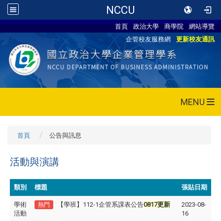
NCCU
首頁
政治大學
商學院
網站導覽
企管校友服務網
更新校友通訊
MENU
首頁
公告與訊息
活動與演講
類別
標題
張貼日期
學術
【學班】112-1企管系課表公告
0817更新
2023-08-
熱門
活動
16