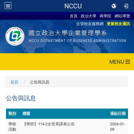
NCCU
首頁
政治大學
商學院
網站導覽
企管校友服務網
更新校友通訊
MENU
首頁
公告與訊息
公告與訊息
類別
標題
張貼日期
學術
【學班】114-2企管系課表公告
2026-01-
活動
09