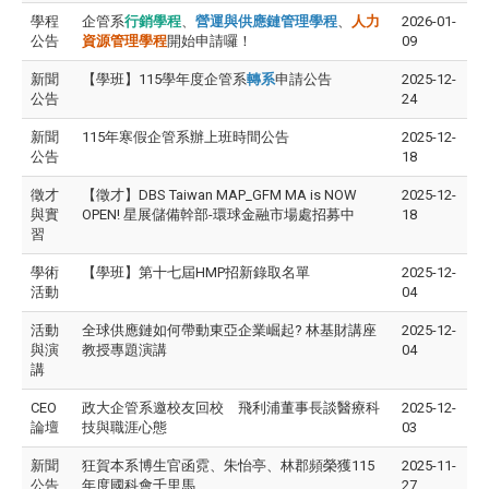
學程
企管系
行銷學程
、
營運與供應鏈管理學程
、
人力
2026-01-
公告
資源管理學程
開始申請囉！
09
新聞
【學班】115學年度企管系
轉系
申請公告
2025-12-
公告
24
新聞
115年寒假企管系辦上班時間公告
2025-12-
公告
18
徵才
【徵才】DBS Taiwan MAP_GFM MA is NOW
2025-12-
與實
OPEN! 星展儲備幹部-環球金融市場處招募中
18
習
學術
【學班】第十七屆HMP招新錄取名單
2025-12-
活動
04
活動
全球供應鏈如何帶動東亞企業崛起? 林基財講座
2025-12-
與演
教授專題演講
04
講
CEO
政大企管系邀校友回校 飛利浦董事長談醫療科
2025-12-
論壇
技與職涯心態
03
新聞
狂賀本系博生官函霓、朱怡亭、林郡頻榮獲115
2025-11-
公告
年度國科會千里馬
27