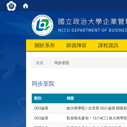
關於系所
師資陣容
課程資訊
首頁
同步至院
同步至院
類別
標題
CEO論壇
政大商學院 / 企管系 CEO 論壇 跟
CEO論壇
歡迎報名參加！12/14(三) 政大商