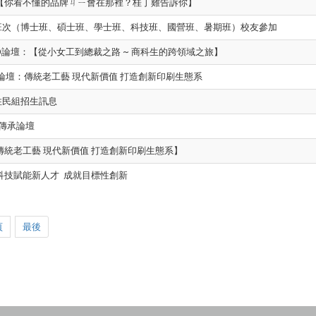
：【你看不懂的品牌ㄐㄧ會在那裡？桂丁雞告訴你】
各班次（博士班、碩士班、學士班、科技班、國營班、暑期班）校友參加
CEO論壇：【從小女工到總裁之路 ~ 商科生的跨領域之旅】
EO論壇：傳統老工藝 現代新價值 打造創新印刷生態系
住民組招生訊息
班傳承論壇
傳統老工藝 現代新價值 打造創新印刷生態系】
科技賦能新人才 成就目標性創新
頁
最後