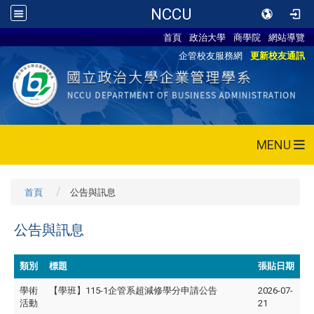
NCCU
首頁
政治大學
商學院
網站導覽
企管校友服務網
更新校友通訊
MENU
首頁
公告與訊息
公告與訊息
類別
標題
張貼日期
學術
【學班】115-1企管系超減修學分申請公告
2026-07-
活動
21