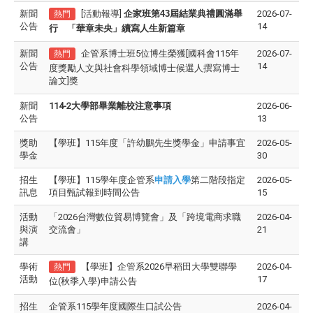
新聞
[活動報導]
企家班第
43
屆結業典禮圓滿舉
2026-07-
熱門
公告
14
行 「華章未央」續寫人生新篇章
新聞
企管系博士班5位博生榮獲[國科會115年
2026-07-
熱門
公告
14
度獎勵人文與社會科學領域博士候選人撰寫博士
論文]獎
新聞
114-2大學部畢業離校注意事項
2026-06-
公告
13
獎助
【學班】115年度「許幼鵬先生獎學金」申請事宜
2026-05-
學金
30
招生
【學班】115學年度企管系
申請入學
第二階段指定
2026-05-
訊息
項目甄試報到時間公告
15
活動
「2026台灣數位貿易博覽會」及「跨境電商求職
2026-04-
與演
交流會」
21
講
學術
【學班】企管系2026早稻田大學雙聯學
2026-04-
熱門
活動
17
位(秋季入學)申請公告
招生
企管系115學年度國際生口試公告
2026-04-