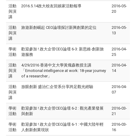
活動
2016.5.14政大校友回娘家活動報導
2016-05-
與演
20
講
活動
旅遊新創崛起 CEO論壇探討新興創業的定位
2016-05-
與演
13
講
學術
歡迎參加 ! 政大企管CEO論壇 6-3: 新思維-創新旅
2016-04-
活動
遊服務
25
活動
4/29/2016 香港中文大學黃熾森教授主講
2016-04-
與演
「Emotional intelligence at work: 18-year journey
14
講
of a researcher」
活動
放眼創新 盛治仁企管系分享跨足觀光經驗
2016-04-
與演
07
講
學術
歡迎參加 ! 政大企管CEO論壇 6-2 : 觀光產業發展
2016-03-
活動
與創新
21
學術
歡迎參加 ! 政大企管CEO論壇 6-1 : 中國大陸年輕
2016-03-
活動
人創新創業現狀
16