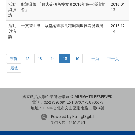
活動
歡迎參加 「政大企研所校友會2016年第一場讀書
2016-01-
與演
會」
13
講
活動
一支登山隊 歐都納董事長程鯤讓世界看見臺灣
2015-12-
與演
14
講
最前
12
13
14
15
16
上一頁
下一頁
最後
國立政治大學企業管理學系 © All RIGHTS RESERVED
電話：02-29393091 EXT 87071-5,87063-5
地址：11605台北市文山區指南路二段64號
Powered by RulingDigital
造訪人次 : 14517151