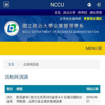
NCCU
首頁
政治大學
商學院
網站導覽
企管校友服務網
更新校友通訊
MENU
首頁
公告與訊息
活動與演講
類別
標題
張貼日期
CEO
歡迎參加 ! 政大企管系CEO論壇 6-5 :征服法國的台
2016-09-
論壇
灣面膜：品牌力是企業的無價資產
21