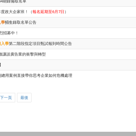
4期錄備取名單
年度政大企家班！（
報名延期至6月7日
）
入學
招生
錄取名單公告
熱烈招募中！
請入學
第二階段指定項目甄試報到時間公告
緻謙談廣告業的衝擊與轉型
】
G副總用案例直接帶你思考企業如何危機處理
下一頁
最後