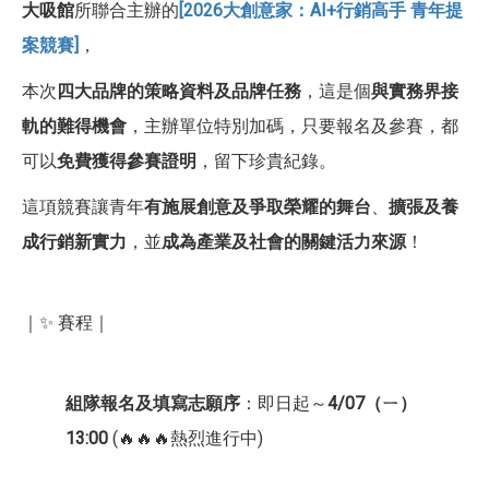
大吸館
所聯合主辦的
[
2026大創意家：AI+行銷高手 青年提
案競賽]
，
本次
四大品牌的策略資料及品牌任務
，這是個
與實務界接
軌的難得機會
，主辦單位特別加碼，只要報名及參賽，都
可以
免費獲得參賽證明
，留下珍貴紀錄。
這項競賽讓青年
有施展創意及爭取榮耀的舞台
、
擴張及養
成行銷新實力
，並
成為產業及社會的關鍵活力來源
！
｜✨ 賽程｜
組隊報名及填寫志願序
：即日起～
4/07（ㄧ）
13:00
(🔥🔥🔥熱烈進行中)