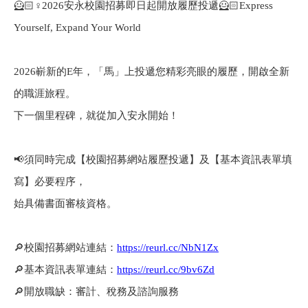
🦸🏻
♀️
2026
安永校園招募即日起開放履歷投遞
🦸🏻
Express
Yourself, Expand Your World
2026
嶄新的E年，「馬」上投遞您精彩亮眼的履歷，開啟全新
的職涯旅程。
下一個里程碑，就從加入安永開始！
📢
須同時完成【校園招募網站履歷投遞】及【基本資訊表單填
寫】必要程序，
始具備書面審核資格。
🔎
校園招募網站連結：
https://reurl.cc/NbN1Zx
🔎
基本資訊表單連結：
https://reurl.cc/9bv6Zd
🔎
開放職缺：審計、稅務及諮詢服務