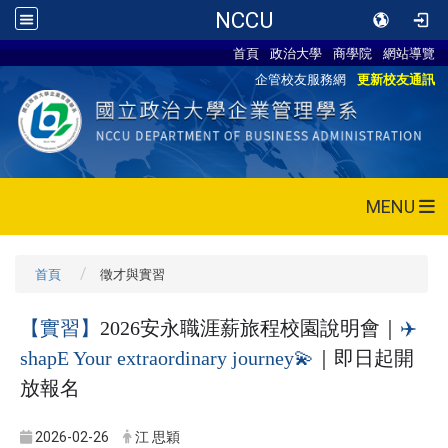
NCCU
首頁
政治大學
商學院
網站導覽
企管校友服務網
更新校友通訊
MENU
首頁
徵才與實習
【實習】
2026
安永職涯薪旅程校園說明會｜
✈️
shapE Your extraordinary journey
💫
｜即日起開
放報名
2026-02-26
江 思穎