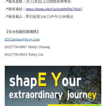
📍
報名資格：大三(含)以上日間部在學學生
📍
報名連結：
https://forms.gle/CsoJcqb9jZNz7XJq7
📍
報名截止：
即日起至3/4(三)中午12:00前止
【
安永校園招募團隊
】
EYCampus@tw.ey.com
(02)7756-0067 Shelly Chuang
(02)7756-0023 Tobey Liu