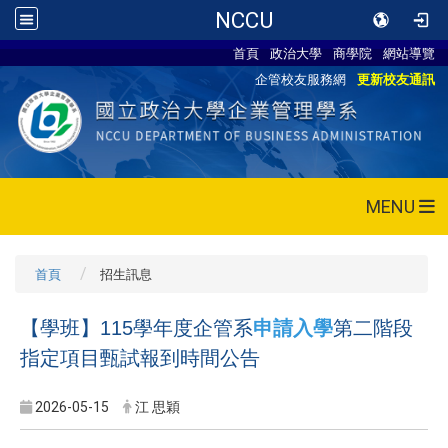
NCCU
首頁
政治大學
商學院
網站導覽
企管校友服務網
更新校友通訊
MENU
首頁
招生訊息
【學班】115學年度企管系
申請入學
第二階段
指定項目甄試報到時間公告
2026-05-15
江 思穎