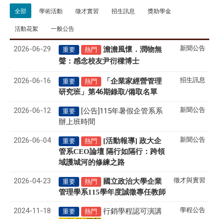
全部
學術活動
徵才實習
招生訊息
獎助學金
活動花絮
一般公告
2026-06-29
新聞公告
澹澹風懷．潤物無
重要
熱門
聲
感念校友尹衍樑博士
：
2026-06-16
招生訊息
「企業家經營管理
重要
熱門
研究班」第46期錄取/備取名單
2026-06-12
新聞公告
[公告]115年暑假企管系系
重要
辦上班時間
2026-06-04
新聞公告
[活動報導] 政大企
重要
熱門
管系CEO論壇 隔行如隔行：跨領
域護城河的修練之路
2026-04-23
徵才與實習
國立政治大學企業
重要
熱門
管理學系
115
學年度誠徵專任教師
2024-11-18
學程公告
行銷學程認可演講
重要
熱門