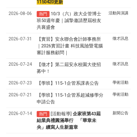
1150420更新
2026-08-06
活動與演講
10/3（六）政大企管博士
熱門
班50週年慶｜誠摯邀請歷屆校友
共襄盛會
2026-07-31
徵才訊息
【實習】安永聯合會計師事務所
｜2026實習計畫 科技風險暨電腦
審計服務顧問｜
2026-07-24
徵才訊息
【徵才】
第二屆安永校園大使招
募中！
2026-07-23
學術活動
【學班】115-1企管系課表公告
2026-07-21
學術活動
【學班】115-1企管系超減修學分
申請公告
2026-07-14
新聞公告
[活動報導]
43
企家班第
屆
熱門
結業典禮圓滿舉行 「華章未
央」續寫人生新篇章