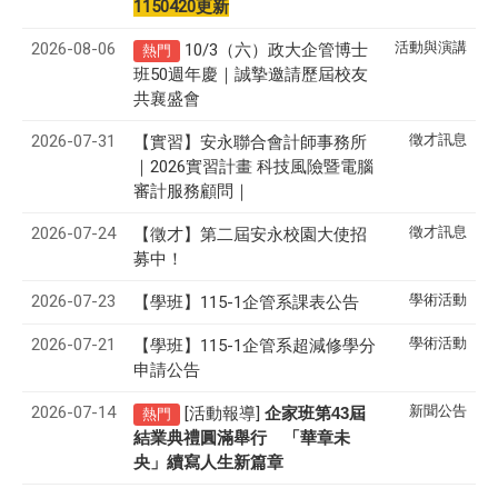
1150420更新
2026-08-06
活動與演講
10/3（六）政大企管博士
熱門
班50週年慶｜誠摯邀請歷屆校友
共襄盛會
2026-07-31
徵才訊息
【實習】安永聯合會計師事務所
｜2026實習計畫 科技風險暨電腦
審計服務顧問｜
2026-07-24
徵才訊息
【徵才】
第二屆安永校園大使招
募中！
2026-07-23
學術活動
【學班】115-1企管系課表公告
2026-07-21
學術活動
【學班】115-1企管系超減修學分
申請公告
2026-07-14
新聞公告
[活動報導]
43
企家班第
屆
熱門
結業典禮圓滿舉行 「華章未
央」續寫人生新篇章