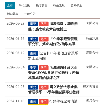
全部
學術活動
徵才實習
招生訊息
獎助學金
活動花絮
一般公告
2026-06-29
新聞公告
澹澹風懷．潤物無
重要
熱門
聲
感念校友尹衍樑博士
：
2026-06-16
招生訊息
「企業家經營管理
重要
熱門
研究班」第46期錄取/備取名單
2026-06-12
新聞公告
[公告]115年暑假企管系系
重要
辦上班時間
2026-06-04
新聞公告
[活動報導] 政大企
重要
熱門
管系CEO論壇 隔行如隔行：跨領
域護城河的修練之路
2026-04-23
徵才與實習
國立政治大學企業
重要
熱門
管理學系
115
學年度誠徵專任教師
2024-11-18
學程公告
行銷學程認可演講
重要
熱門