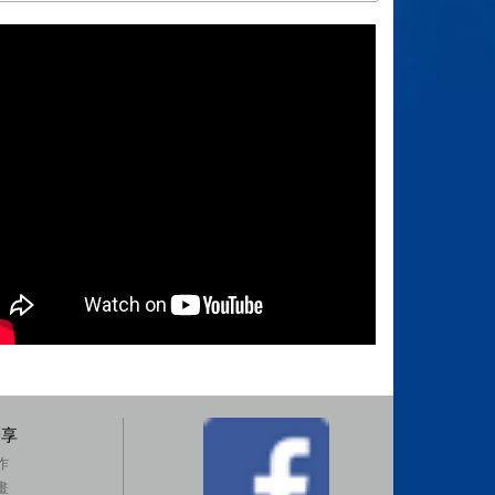
分享
作
畫