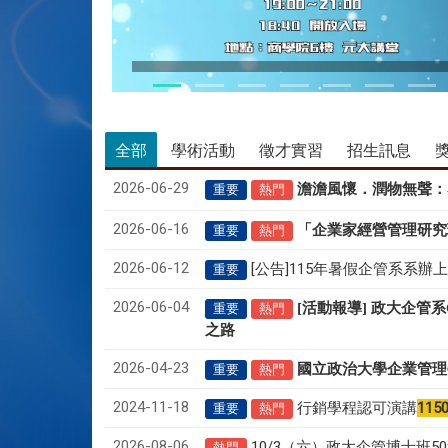
115/05/28 CEO論壇活動
全部
學術活動
徵才實習
招生訊息
2026-06-29
澹澹風懷．潤物無聲
：
重要
熱門
2026-06-16
「企業家經營管理研究
重要
熱門
2026-06-12
[公告]115年暑假企管系系辦
重要
2026-06-04
[活動報導] 政大企管
重要
熱門
之路
2026-04-23
國立政治大學企業管理
重要
熱門
2024-11-18
行銷學程認可演講
115
重要
熱門
2026-08-06
10/3（六）政大企管博士班
熱門