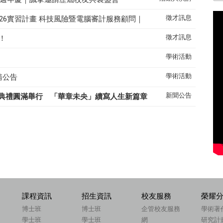
徵才訊息
26實習計畫 科技風險暨電腦審計服務顧問｜
徵才訊息
！
學術活動
學術活動
請公告
新聞公告
典禮圓滿舉行 「華章未央」續寫人生新篇章
課程資訊
招生資訊
校友服務
榮耀
博士班
博士班
企管校友服務
學術著
學士班
學士班
網
研究計