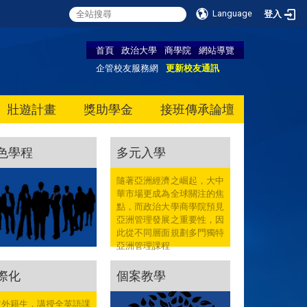
Language
登入
首頁
政治大學
商學院
網站導覽
企管校友服務網
更新校友通訊
壯遊計畫
獎助學金
接班傳承論壇
色學程
多元入學
隨著亞洲經濟之崛起，大中
華市場更成為全球關注的焦
點，而政治大學商學院預見
亞洲管理發展之重要性，因
此從不同層面規劃多門獨特
亞洲管理課程
際化
個案教學
收外籍生，講授全英語課