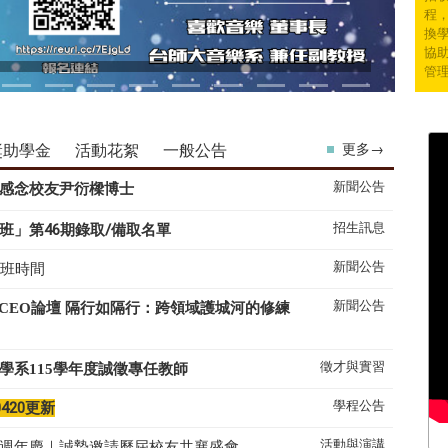
程
換學
協
管
獎助學金
活動花絮
一般公告
更多→
新聞公告
感念校友尹衍樑博士
招生訊息
班」第46期錄取/備取名單
新聞公告
上班時間
新聞公告
系CEO論壇 隔行如隔行：跨領域護城河的修練
徵才與實習
學系
115
學年度誠徵專任教師
學程公告
0420更新
活動與演講
50週年慶｜誠摯邀請歷屆校友共襄盛會