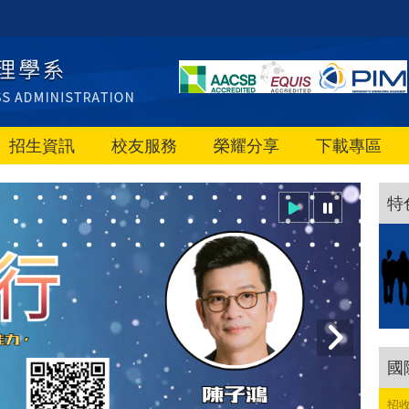
招生資訊
校友服務
榮耀分享
下載專區
特
國
招