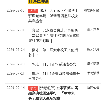
1150420更新
2026-08-06
活動與演講
10/3（六）政大企管博士
熱門
班50週年慶｜誠摯邀請歷屆校友
共襄盛會
2026-07-31
徵才訊息
【實習】安永聯合會計師事務所
｜2026實習計畫 科技風險暨電腦
審計服務顧問｜
2026-07-24
徵才訊息
【徵才】
第二屆安永校園大使招
募中！
2026-07-23
學術活動
【學班】115-1企管系課表公告
2026-07-21
學術活動
【學班】115-1企管系超減修學分
申請公告
2026-07-14
新聞公告
[活動報導]
43
企家班第
屆
熱門
結業典禮圓滿舉行 「華章未
央」續寫人生新篇章