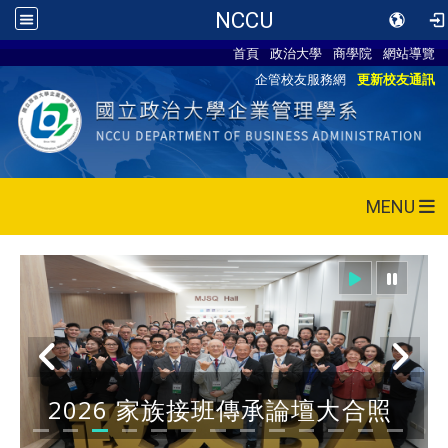
NCCU
首頁
政治大學
商學院
網站導覽
企管校友服務網
更新校友通訊
MENU
2026 家族接班傳承論壇大合照