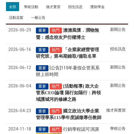
全部
學術活動
徵才實習
招生訊息
獎助學金
活動花絮
一般公告
2026-06-29
新聞公告
澹澹風懷．潤物無
重要
熱門
聲
感念校友尹衍樑博士
：
2026-06-16
招生訊息
「企業家經營管理
重要
熱門
研究班」第46期錄取/備取名單
2026-06-12
新聞公告
[公告]115年暑假企管系系
重要
辦上班時間
2026-06-04
新聞公告
[活動報導] 政大企
重要
熱門
管系CEO論壇 隔行如隔行：跨領
域護城河的修練之路
2026-04-23
徵才與實習
國立政治大學企業
重要
熱門
管理學系
115
學年度誠徵專任教師
2024-11-18
學程公告
行銷學程認可演講
重要
熱門