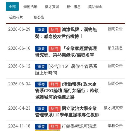
全部
學術活動
徵才實習
招生訊息
獎助學金
活動花絮
一般公告
2026-06-29
新聞公告
澹澹風懷．潤物無
重要
熱門
聲
感念校友尹衍樑博士
：
2026-06-16
招生訊息
「企業家經營管理
重要
熱門
研究班」第46期錄取/備取名單
2026-06-12
新聞公告
[公告]115年暑假企管系系
重要
辦上班時間
2026-06-04
新聞公告
[活動報導] 政大企
重要
熱門
管系CEO論壇 隔行如隔行：跨領
域護城河的修練之路
2026-04-23
徵才與實習
國立政治大學企業
重要
熱門
管理學系
115
學年度誠徵專任教師
2024-11-18
學程公告
行銷學程認可演講
重要
熱門