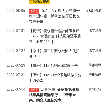
1150420更新
2026-08-06
活動與演講
10/3（六）政大企管博士
熱門
班50週年慶｜誠摯邀請歷屆校友
共襄盛會
2026-07-31
徵才訊息
【實習】安永聯合會計師事務所
｜2026實習計畫 科技風險暨電腦
審計服務顧問｜
2026-07-24
徵才訊息
【徵才】
第二屆安永校園大使招
募中！
2026-07-23
學術活動
【學班】115-1企管系課表公告
2026-07-21
學術活動
【學班】115-1企管系超減修學分
申請公告
2026-07-14
新聞公告
[活動報導]
43
企家班第
屆
熱門
結業典禮圓滿舉行 「華章未
央」續寫人生新篇章