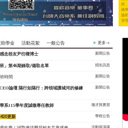
程
換學
協
管
獎助學金
活動花絮
一般公告
更多→
新聞公告
感念校友尹衍樑博士
招生訊息
班」第46期錄取/備取名單
新聞公告
上班時間
新聞公告
系CEO論壇 隔行如隔行：跨領域護城河的修練
徵才與實習
學系
115
學年度誠徵專任教師
學程公告
0420更新
活動與演講
50週年慶｜誠摯邀請歷屆校友共襄盛會