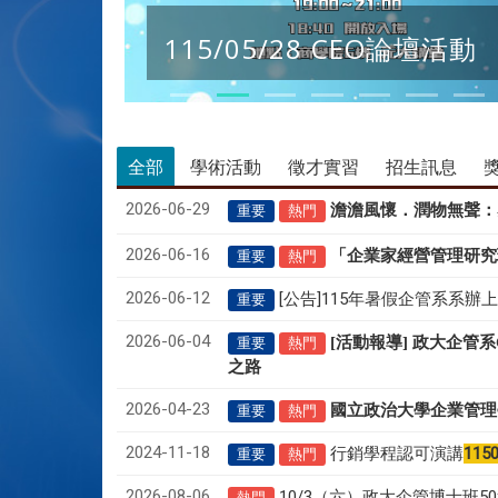
115/05/28 CEO論壇活動
全部
學術活動
徵才實習
招生訊息
2026-06-29
澹澹風懷．潤物無聲
：
重要
熱門
2026-06-16
「企業家經營管理研究
重要
熱門
2026-06-12
[公告]115年暑假企管系系辦
重要
2026-06-04
[活動報導] 政大企管
重要
熱門
之路
2026-04-23
國立政治大學企業管理
重要
熱門
2024-11-18
行銷學程認可演講
115
重要
熱門
2026-08-06
10/3（六）政大企管博士班
熱門