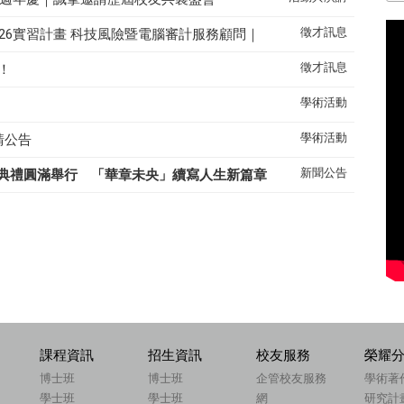
徵才訊息
26實習計畫 科技風險暨電腦審計服務顧問｜
徵才訊息
！
學術活動
學術活動
請公告
新聞公告
典禮圓滿舉行 「華章未央」續寫人生新篇章
課程資訊
招生資訊
校友服務
榮耀
博士班
博士班
企管校友服務
學術著
學士班
學士班
網
研究計