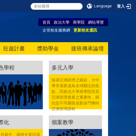
Language
登入
首頁
政治大學
商學院
網站導覽
企管校友服務網
更新校友通訊
壯遊計畫
獎助學金
接班傳承論壇
色學程
多元入學
隨著亞洲經濟之崛起，大中
華市場更成為全球關注的焦
點，而政治大學商學院預見
亞洲管理發展之重要性，因
此從不同層面規劃多門獨特
亞洲管理課程
際化
個案教學
收外籍生，講授全英語課