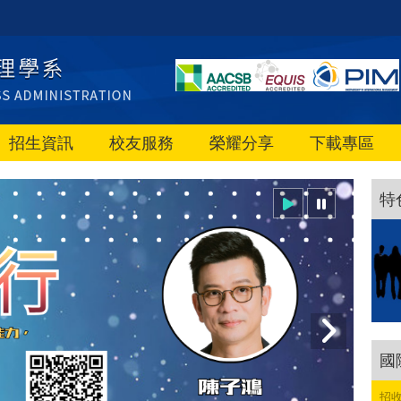
招生資訊
校友服務
榮耀分享
下載專區
特
國
招