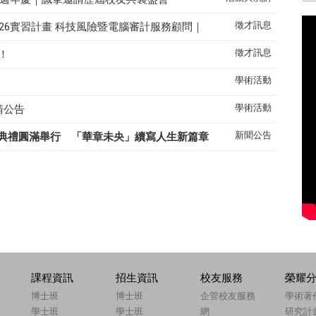
徵才訊息
26實習計畫 科技風險暨電腦審計服務顧問｜
徵才訊息
！
學術活動
學術活動
請公告
新聞公告
典禮圓滿舉行 「華章未央」續寫人生新篇章
課程資訊
招生資訊
校友服務
榮耀
博士班
博士班
企管校友服務
學術著
學士班
學士班
網
研究計