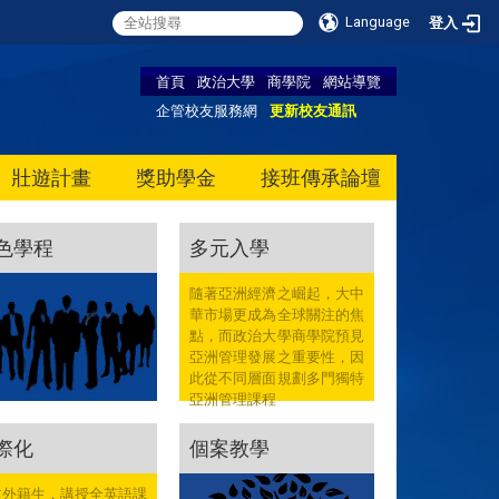
Language
登入
首頁
政治大學
商學院
網站導覽
企管校友服務網
更新校友通訊
壯遊計畫
獎助學金
接班傳承論壇
色學程
多元入學
隨著亞洲經濟之崛起，大中
華市場更成為全球關注的焦
點，而政治大學商學院預見
亞洲管理發展之重要性，因
此從不同層面規劃多門獨特
亞洲管理課程
際化
個案教學
收外籍生，講授全英語課