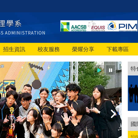
招生資訊
校友服務
榮耀分享
下載專區
特
國
招