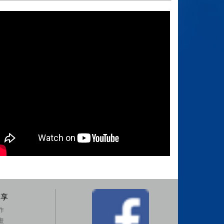
分享
作
畫