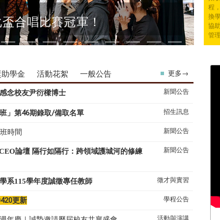
程
換學
化盃合唱比賽冠軍！
協
管
獎助學金
活動花絮
一般公告
更多→
新聞公告
感念校友尹衍樑博士
招生訊息
班」第46期錄取/備取名單
新聞公告
上班時間
新聞公告
系CEO論壇 隔行如隔行：跨領域護城河的修練
徵才與實習
學系
115
學年度誠徵專任教師
學程公告
0420更新
活動與演講
50週年慶｜誠摯邀請歷屆校友共襄盛會