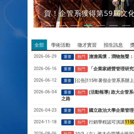
賀！企管系獲得第59屆文
全部
學術活動
徵才實習
招生訊息
2026-06-29
澹澹風懷．潤物無聲
：
重要
熱門
2026-06-16
「企業家經營管理研究
重要
熱門
2026-06-12
[公告]115年暑假企管系系辦
重要
2026-06-04
[活動報導] 政大企管
重要
熱門
之路
2026-04-23
國立政治大學企業管理
重要
熱門
2024-11-18
行銷學程認可演講
115
重要
熱門
2026-08-06
10/3（六）政大企管博士班
熱門