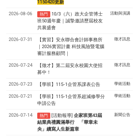
1150420更新
2026-08-06
活動與演講
10/3（六）政大企管博士
熱門
班50週年慶｜誠摯邀請歷屆校友
共襄盛會
2026-07-31
徵才訊息
【實習】安永聯合會計師事務所
｜2026實習計畫 科技風險暨電腦
審計服務顧問｜
2026-07-24
徵才訊息
【徵才】
第二屆安永校園大使招
募中！
2026-07-23
學術活動
【學班】115-1企管系課表公告
2026-07-21
學術活動
【學班】115-1企管系超減修學分
申請公告
2026-07-14
新聞公告
[活動報導]
43
企家班第
屆
熱門
結業典禮圓滿舉行 「華章未
央」續寫人生新篇章