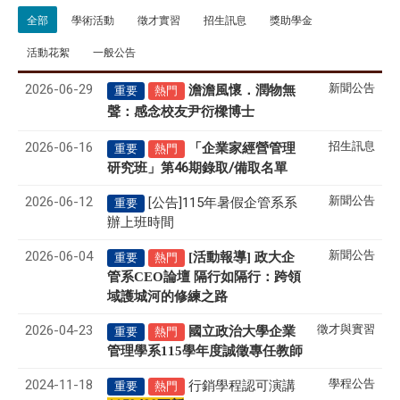
全部
學術活動
徵才實習
招生訊息
獎助學金
活動花絮
一般公告
2026-06-29
新聞公告
澹澹風懷．潤物無
重要
熱門
聲
感念校友尹衍樑博士
：
2026-06-16
招生訊息
「企業家經營管理
重要
熱門
研究班」第46期錄取/備取名單
2026-06-12
新聞公告
[公告]115年暑假企管系系
重要
辦上班時間
2026-06-04
新聞公告
[活動報導] 政大企
重要
熱門
管系CEO論壇 隔行如隔行：跨領
域護城河的修練之路
2026-04-23
徵才與實習
國立政治大學企業
重要
熱門
管理學系
115
學年度誠徵專任教師
2024-11-18
學程公告
行銷學程認可演講
重要
熱門