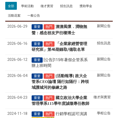
全部
學術活動
徵才實習
招生訊息
獎助學金
活動花絮
一般公告
2026-06-29
新聞公告
澹澹風懷．潤物無
重要
熱門
聲
感念校友尹衍樑博士
：
2026-06-16
招生訊息
「企業家經營管理
重要
熱門
研究班」第46期錄取/備取名單
2026-06-12
新聞公告
[公告]115年暑假企管系系
重要
辦上班時間
2026-06-04
新聞公告
[活動報導] 政大企
重要
熱門
管系CEO論壇 隔行如隔行：跨領
域護城河的修練之路
2026-04-23
徵才與實習
國立政治大學企業
重要
熱門
管理學系
115
學年度誠徵專任教師
2024-11-18
學程公告
行銷學程認可演講
重要
熱門