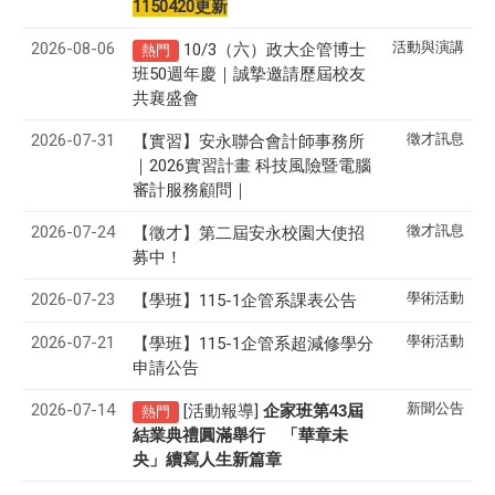
1150420更新
2026-08-06
活動與演講
10/3（六）政大企管博士
熱門
班50週年慶｜誠摯邀請歷屆校友
共襄盛會
2026-07-31
徵才訊息
【實習】安永聯合會計師事務所
｜2026實習計畫 科技風險暨電腦
審計服務顧問｜
2026-07-24
徵才訊息
【徵才】
第二屆安永校園大使招
募中！
2026-07-23
學術活動
【學班】115-1企管系課表公告
2026-07-21
學術活動
【學班】115-1企管系超減修學分
申請公告
2026-07-14
新聞公告
[活動報導]
43
企家班第
屆
熱門
結業典禮圓滿舉行 「華章未
央」續寫人生新篇章