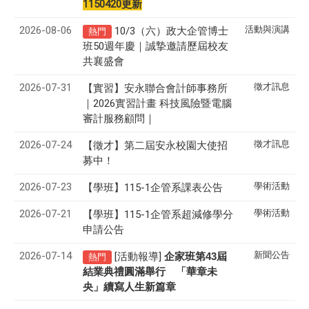
1150420更新
2026-08-06
活動與演講
10/3（六）政大企管博士
熱門
班50週年慶｜誠摯邀請歷屆校友
共襄盛會
2026-07-31
徵才訊息
【實習】安永聯合會計師事務所
｜2026實習計畫 科技風險暨電腦
審計服務顧問｜
2026-07-24
徵才訊息
【徵才】
第二屆安永校園大使招
募中！
2026-07-23
學術活動
【學班】115-1企管系課表公告
2026-07-21
學術活動
【學班】115-1企管系超減修學分
申請公告
2026-07-14
新聞公告
[活動報導]
43
企家班第
屆
熱門
結業典禮圓滿舉行 「華章未
央」續寫人生新篇章