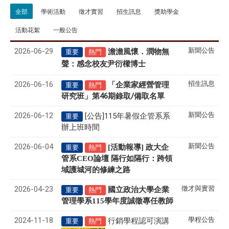
全部
學術活動
徵才實習
招生訊息
獎助學金
活動花絮
一般公告
2026-06-29
新聞公告
澹澹風懷．潤物無
重要
熱門
聲
感念校友尹衍樑博士
：
2026-06-16
招生訊息
「企業家經營管理
重要
熱門
研究班」第46期錄取/備取名單
2026-06-12
新聞公告
[公告]115年暑假企管系系
重要
辦上班時間
2026-06-04
新聞公告
[活動報導] 政大企
重要
熱門
管系CEO論壇 隔行如隔行：跨領
域護城河的修練之路
2026-04-23
徵才與實習
國立政治大學企業
重要
熱門
管理學系
115
學年度誠徵專任教師
2024-11-18
學程公告
行銷學程認可演講
重要
熱門