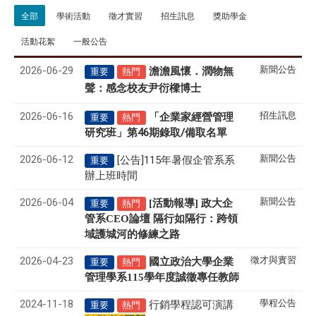
全部
學術活動
徵才實習
招生訊息
獎助學金
活動花絮
一般公告
2026-06-29
新聞公告
澹澹風懷．潤物無
重要
熱門
聲
感念校友尹衍樑博士
：
2026-06-16
招生訊息
「企業家經營管理
重要
熱門
研究班」第46期錄取/備取名單
2026-06-12
新聞公告
[公告]115年暑假企管系系
重要
辦上班時間
2026-06-04
新聞公告
[活動報導] 政大企
重要
熱門
管系CEO論壇 隔行如隔行：跨領
域護城河的修練之路
2026-04-23
徵才與實習
國立政治大學企業
重要
熱門
管理學系
115
學年度誠徵專任教師
2024-11-18
學程公告
行銷學程認可演講
重要
熱門