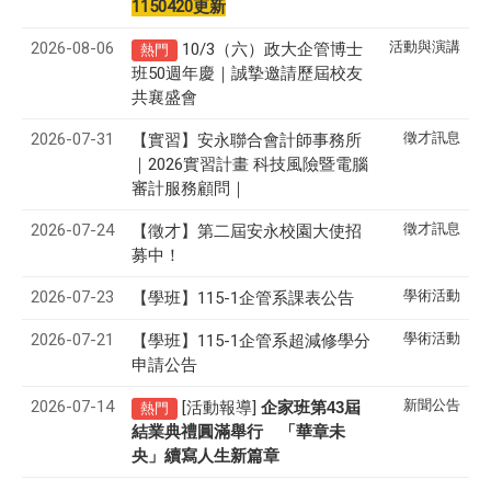
1150420更新
2026-08-06
活動與演講
10/3（六）政大企管博士
熱門
班50週年慶｜誠摯邀請歷屆校友
共襄盛會
2026-07-31
徵才訊息
【實習】安永聯合會計師事務所
｜2026實習計畫 科技風險暨電腦
審計服務顧問｜
2026-07-24
徵才訊息
【徵才】
第二屆安永校園大使招
募中！
2026-07-23
學術活動
【學班】115-1企管系課表公告
2026-07-21
學術活動
【學班】115-1企管系超減修學分
申請公告
2026-07-14
新聞公告
[活動報導]
43
企家班第
屆
熱門
結業典禮圓滿舉行 「華章未
央」續寫人生新篇章