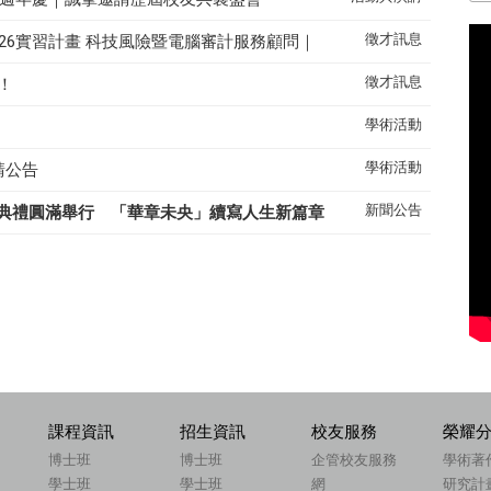
徵才訊息
26實習計畫 科技風險暨電腦審計服務顧問｜
徵才訊息
！
學術活動
學術活動
請公告
新聞公告
典禮圓滿舉行 「華章未央」續寫人生新篇章
課程資訊
招生資訊
校友服務
榮耀
博士班
博士班
企管校友服務
學術著
學士班
學士班
網
研究計