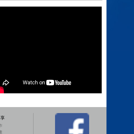
分享
作
畫