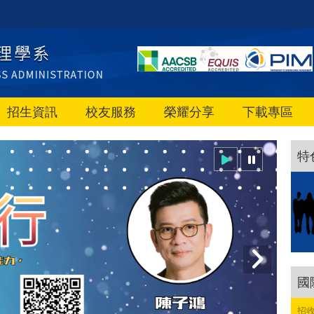
招生資訊
校友服務
榮耀分享
下載專區
特
國
招