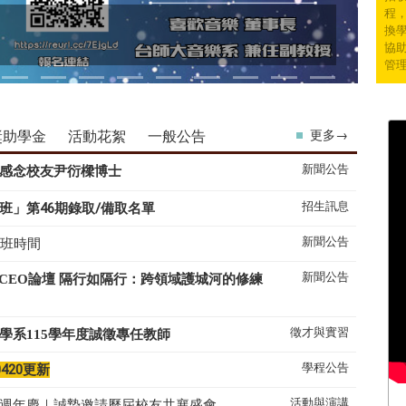
程
換學
協
管
獎助學金
活動花絮
一般公告
更多→
新聞公告
感念校友尹衍樑博士
招生訊息
班」第46期錄取/備取名單
新聞公告
上班時間
新聞公告
系CEO論壇 隔行如隔行：跨領域護城河的修練
徵才與實習
學系
115
學年度誠徵專任教師
學程公告
0420更新
活動與演講
50週年慶｜誠摯邀請歷屆校友共襄盛會