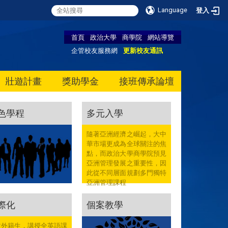
Language
登入
首頁
政治大學
商學院
網站導覽
企管校友服務網
更新校友通訊
壯遊計畫
獎助學金
接班傳承論壇
色學程
多元入學
隨著亞洲經濟之崛起，大中
華市場更成為全球關注的焦
點，而政治大學商學院預見
亞洲管理發展之重要性，因
此從不同層面規劃多門獨特
亞洲管理課程
際化
個案教學
收外籍生，講授全英語課