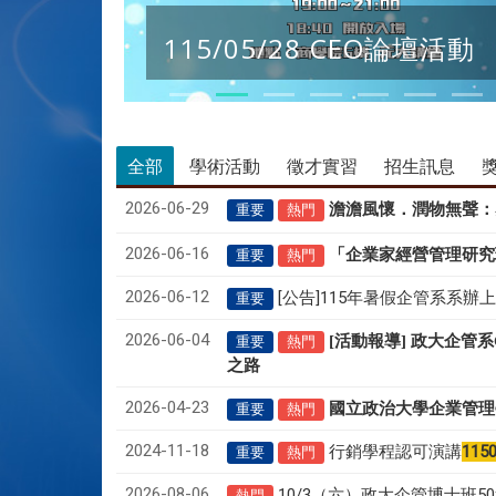
115/05/28 CEO論壇活動
全部
學術活動
徵才實習
招生訊息
2026-06-29
澹澹風懷．潤物無聲
：
重要
熱門
2026-06-16
「企業家經營管理研究
重要
熱門
2026-06-12
[公告]115年暑假企管系系辦
重要
2026-06-04
[活動報導] 政大企管
重要
熱門
之路
2026-04-23
國立政治大學企業管理
重要
熱門
2024-11-18
行銷學程認可演講
115
重要
熱門
2026-08-06
10/3（六）政大企管博士班
熱門