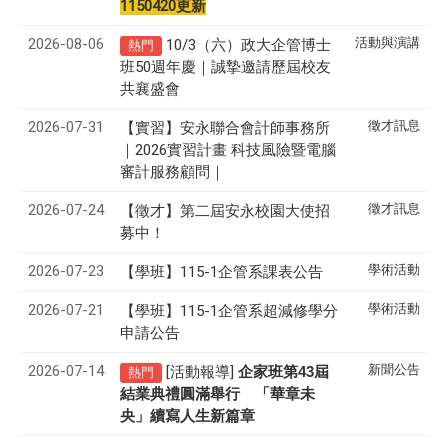
1150420更新
2026-08-06
活動與演講
10/3（六）政大企管博士
熱門
班50週年慶｜誠摯邀請歷屆校友
共襄盛會
2026-07-31
徵才訊息
【實習】安永聯合會計師事務所
｜2026實習計畫 科技風險暨電腦
審計服務顧問｜
2026-07-24
徵才訊息
【徵才】
第二屆安永校園大使招
募中！
2026-07-23
學術活動
【學班】115-1企管系課表公告
2026-07-21
學術活動
【學班】115-1企管系超減修學分
申請公告
2026-07-14
新聞公告
[活動報導]
43
企家班第
屆
熱門
結業典禮圓滿舉行 「華章未
央」續寫人生新篇章