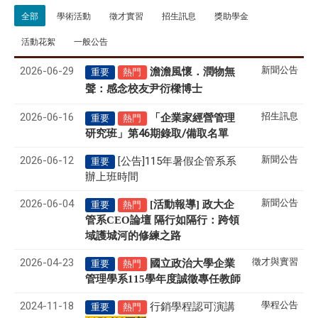
全部
學術活動
徵才實習
招生訊息
獎助學金
活動花絮
一般公告
2026-06-29
新聞公告
澹澹風懷．潤物無
重要
熱門
聲
感念校友尹衍樑博士
：
2026-06-16
招生訊息
「企業家經營管理
重要
熱門
研究班」第46期錄取/備取名單
2026-06-12
新聞公告
[公告]115年暑假企管系系
重要
辦上班時間
2026-06-04
新聞公告
[活動報導] 政大企
重要
熱門
管系CEO論壇 隔行如隔行：跨領
域護城河的修練之路
2026-04-23
徵才與實習
國立政治大學企業
重要
熱門
管理學系
115
學年度誠徵專任教師
2024-11-18
學程公告
行銷學程認可演講
重要
熱門