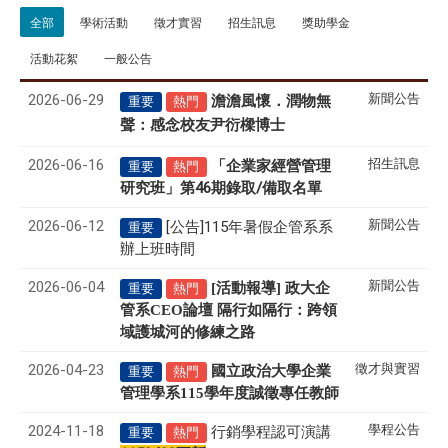
全部
學術活動
徵才實習
招生訊息
獎助學金
活動花絮
一般公告
2026-06-29
新聞公告
澹澹風懷．潤物無
重要
熱門
聲
感念校友尹衍樑博士
：
2026-06-16
招生訊息
「企業家經營管理
重要
熱門
研究班」第46期錄取/備取名單
2026-06-12
新聞公告
[公告]115年暑假企管系系
重要
辦上班時間
2026-06-04
新聞公告
[活動報導] 政大企
重要
熱門
管系CEO論壇 隔行如隔行：跨領
域護城河的修練之路
2026-04-23
徵才與實習
國立政治大學企業
重要
熱門
管理學系
115
學年度誠徵專任教師
2024-11-18
學程公告
行銷學程認可演講
重要
熱門