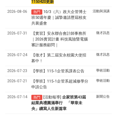
1150420更新
2026-08-06
活動與演講
10/3（六）政大企管博士
熱門
班50週年慶｜誠摯邀請歷屆校友
共襄盛會
2026-07-31
徵才訊息
【實習】安永聯合會計師事務所
｜2026實習計畫 科技風險暨電腦
審計服務顧問｜
2026-07-24
徵才訊息
【徵才】
第二屆安永校園大使招
募中！
2026-07-23
學術活動
【學班】115-1企管系課表公告
2026-07-21
學術活動
【學班】115-1企管系超減修學分
申請公告
2026-07-14
新聞公告
[活動報導]
43
企家班第
屆
熱門
結業典禮圓滿舉行 「華章未
央」續寫人生新篇章