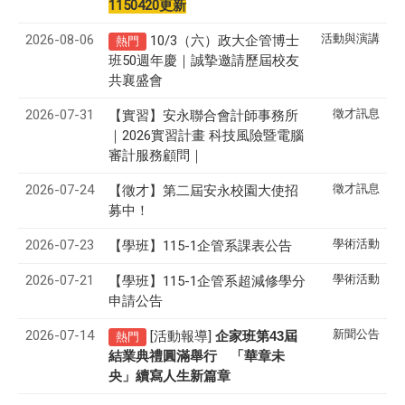
1150420更新
2026-08-06
活動與演講
10/3（六）政大企管博士
熱門
班50週年慶｜誠摯邀請歷屆校友
共襄盛會
2026-07-31
徵才訊息
【實習】安永聯合會計師事務所
｜2026實習計畫 科技風險暨電腦
審計服務顧問｜
2026-07-24
徵才訊息
【徵才】
第二屆安永校園大使招
募中！
2026-07-23
學術活動
【學班】115-1企管系課表公告
2026-07-21
學術活動
【學班】115-1企管系超減修學分
申請公告
2026-07-14
新聞公告
[活動報導]
43
企家班第
屆
熱門
結業典禮圓滿舉行 「華章未
央」續寫人生新篇章