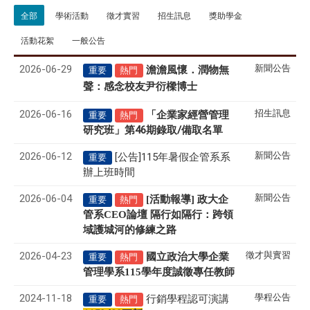
全部
學術活動
徵才實習
招生訊息
獎助學金
活動花絮
一般公告
2026-06-29
新聞公告
澹澹風懷．潤物無
重要
熱門
聲
感念校友尹衍樑博士
：
2026-06-16
招生訊息
「企業家經營管理
重要
熱門
研究班」第46期錄取/備取名單
2026-06-12
新聞公告
[公告]115年暑假企管系系
重要
辦上班時間
2026-06-04
新聞公告
[活動報導] 政大企
重要
熱門
管系CEO論壇 隔行如隔行：跨領
域護城河的修練之路
2026-04-23
徵才與實習
國立政治大學企業
重要
熱門
管理學系
115
學年度誠徵專任教師
2024-11-18
學程公告
行銷學程認可演講
重要
熱門